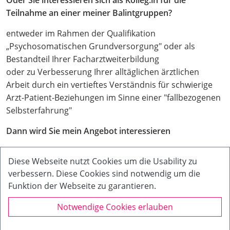
Oder Sie interessieren sich als Kolleg:in für die
Teilnahme an einer meiner Balintgruppen?
entweder im Rahmen der Qualifikation
„Psychosomatischen Grundversorgung" oder als
Bestandteil Ihrer Facharztweiterbildung
oder zu Verbesserung Ihrer alltäglichen ärztlichen
Arbeit durch ein vertieftes Verständnis für schwierige
Arzt-Patient-Beziehungen im Sinne einer "fallbezogenen
Selbsterfahrung"
Dann wird Sie mein Angebot interessieren
Diese Webseite nutzt Cookies um die Usability zu
Diese Webseite nutzt Cookies um die Usability zu
verbessern. Diese Cookies sind notwendig um die
verbessern. Diese Cookies sind notwendig um die
Funktion der Webseite zu garantieren.
Funktion der Webseite zu garantieren.
Impressum
|
Datenschutz
Notwendige Cookies erlauben
Notwendige Cookies erlauben