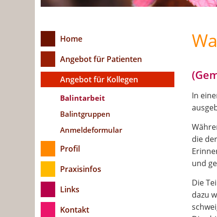
Was
Home
Angebot für Patienten
(Gem
Angebot für Kollegen
In ein
Balintarbeit
ausgeb
Balintgruppen
Währen
Anmeldeformular
die de
Profil
Erinne
und ge
Praxisinfos
Die Te
Links
dazu w
schwei
Kontakt