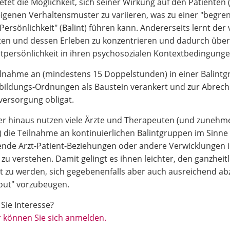
ietet die Möglichkeit, sich seiner Wirkung auf den Patient
eigenen Verhaltensmuster zu variieren, was zu einer "begr
Persönlichkeit" (Balint) führen kann. Andererseits lernt der
ten und dessen Erleben zu konzentrieren und dadurch über
persönlichkeit in ihren psychosozialen Kontextbedingunge
ilnahme an (mindestens 15 Doppelstunden) in einer Balintgr
bildungs-Ordnungen als Baustein verankert und zur Abrec
ersorgung obligat.
r hinaus nutzen viele Ärzte und Therapeuten (und zunehme
) die Teilnahme an kontinuierlichen Balintgruppen im Sinn
ende Arzt-Patient-Beziehungen oder andere Verwicklungen 
 zu verstehen. Damit gelingt es ihnen leichter, den ganzhe
t zu werden, sich gegebenenfalls aber auch ausreichend 
out" vorzubeugen.
Sie Interesse?
r können Sie sich anmelden.