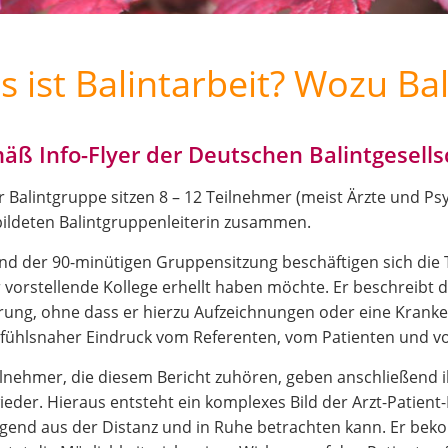
 ist Balintarbeit? Wozu Ba
äß Info-Flyer der Deutschen Balintgesells
er Balintgruppe sitzen 8 – 12 Teilnehmer (meist Ärzte und 
ildeten Balintgruppenleiterin zusammen.
d der 90-minütigen Gruppensitzung beschäftigen sich die T
r vorstellende Kollege erhellt haben möchte. Er beschreibt
rung, ohne dass er hierzu Aufzeichnungen oder eine Krankenk
fühlsnaher Eindruck vom Referenten, vom Patienten und vo
ilnehmer, die diesem Bericht zuhören, geben anschließend i
ieder. Hieraus entsteht ein komplexes Bild der Arzt-Patient
gend aus der Distanz und in Ruhe betrachten kann. Er bek