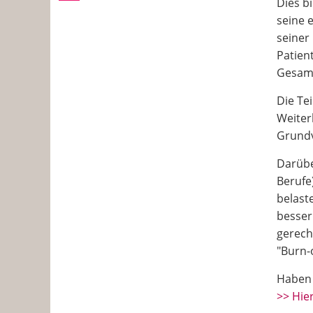
Dies b
seine 
seiner 
Patien
Gesamt
Die Te
Weiter
Grundv
Darübe
Berufe
belast
besser
gerech
"Burn-
Haben 
>> Hie